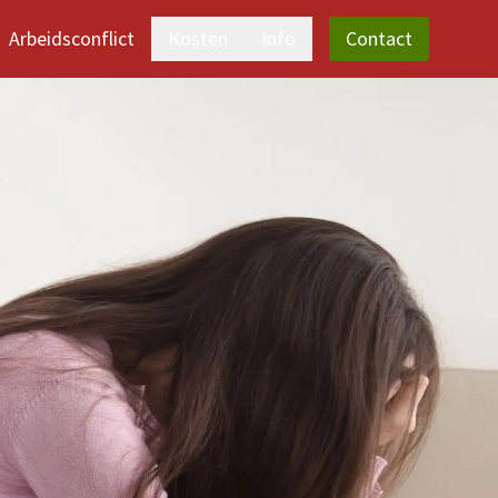
Arbeidsconflict
Kosten
Info
Contact
Echtscheiding
Over het kantoor
Arbeidsconflict
Recensies