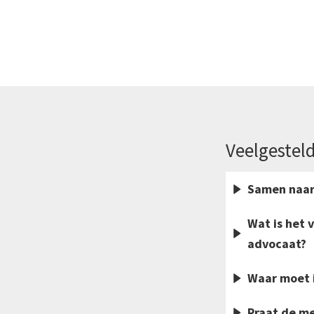
Veelgestel
Samen naar 
Wat is het 
advocaat?
Waar moet i
Praat de m