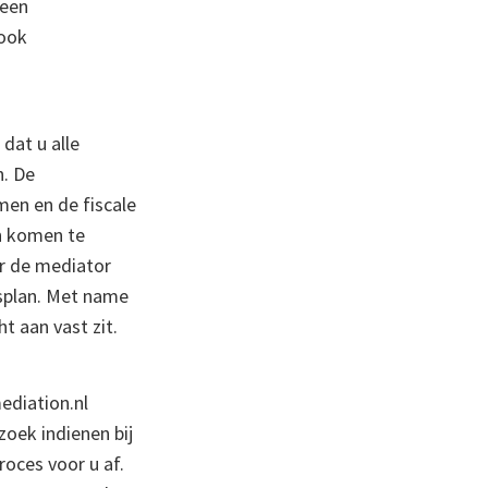
 een
 ook
dat u alle
n. De
men en de fiscale
en komen te
r de mediator
splan. Met name
t aan vast zit.
ediation.nl
oek indienen bij
oces voor u af.